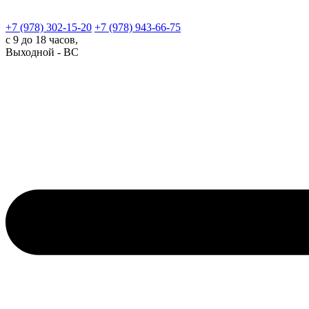
+7 (978)
302-15-20
+7 (978)
943-66-75
с 9 до 18 часов,
Выходной - ВС